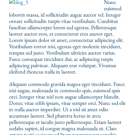
Nunc
euismod
lobortis massa, id sollicitudin augue auctor vel. Integer
ornare sollicitudin turpis vitae vestibulum. Curabitur
faucibus ullamcorper lorem sed egestas. Pellentesque
laoreet auctor eros, et consectetur eros auctor eget.
Lorem ipsum dolor sit amet, consectetur adipiscing elit.
Vestibulum tortor nisi, egestas eget molestie tincidunt,
tempus sed justo. Vestibulum ultricies auctor varius.
Fusce consequat tincidunt dui, ac adipiscing turpis
adipiscing pulvinar. Aliquam erat volutpat. Vivamus
eleifend rhoncus nulla in laoreet.
Aliquam commodo gravida magna eget tincidunt. Fusce
nisi augue, malesuada in commodo quis, euismod quis
orci. Integer vitae nisl non augue ullamcorper blandit.
Donec vitae nibh ipsum, vitae semper orci. Nunc sed elit
in nulla auctor imperdiet. Ut a nisl sit amet odio
accumsan laoreet. Sed pharetra lectus in arcu
pellentesque et iaculis justo pellentesque. Etiam laoreet
sodales sapien, id congue magna malesuada ut. Class
aptent taciti sociosqu ad litora torquent per conubia